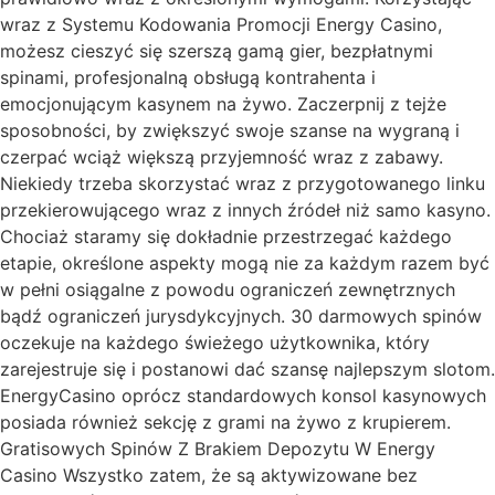
wraz z Systemu Kodowania Promocji Energy Casino,
możesz cieszyć się szerszą gamą gier, bezpłatnymi
spinami, profesjonalną obsługą kontrahenta i
emocjonującym kasynem na żywo. Zaczerpnij z tejże
sposobności, by zwiększyć swoje szanse na wygraną i
czerpać wciąż większą przyjemność wraz z zabawy.
Niekiedy trzeba skorzystać wraz z przygotowanego linku
przekierowującego wraz z innych źródeł niż samo kasyno.
Chociaż staramy się dokładnie przestrzegać każdego
etapie, określone aspekty mogą nie za każdym razem być
w pełni osiągalne z powodu ograniczeń zewnętrznych
bądź ograniczeń jurysdykcyjnych. 30 darmowych spinów
oczekuje na każdego świeżego użytkownika, który
zarejestruje się i postanowi dać szansę najlepszym slotom.
EnergyCasino oprócz standardowych konsol kasynowych
posiada również sekcję z grami na żywo z krupierem.
Gratisowych Spinów Z Brakiem Depozytu W Energy
Casino Wszystko zatem, że są aktywizowane bez