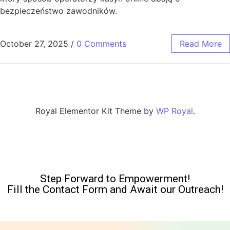
bezpieczeństwo zawodników.
October 27, 2025
/
0 Comments
Read More
Royal Elementor Kit Theme by
WP Royal
.
Step Forward to Empowerment!
Fill the Contact Form and Await our Outreach!