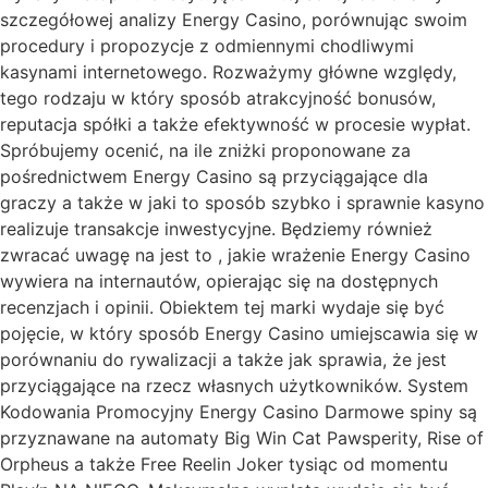
szczegółowej analizy Energy Casino, porównując swoim
procedury i propozycje z odmiennymi chodliwymi
kasynami internetowego. Rozważymy główne względy,
tego rodzaju w który sposób atrakcyjność bonusów,
reputacja spółki a także efektywność w procesie wypłat.
Spróbujemy ocenić, na ile zniżki proponowane za
pośrednictwem Energy Casino są przyciągające dla
graczy a także w jaki to sposób szybko i sprawnie kasyno
realizuje transakcje inwestycyjne. Będziemy również
zwracać uwagę na jest to , jakie wrażenie Energy Casino
wywiera na internautów, opierając się na dostępnych
recenzjach i opinii. Obiektem tej marki wydaje się być
pojęcie, w który sposób Energy Casino umiejscawia się w
porównaniu do rywalizacji a także jak sprawia, że jest
przyciągające na rzecz własnych użytkowników. System
Kodowania Promocyjny Energy Casino Darmowe spiny są
przyznawane na automaty Big Win Cat Pawsperity, Rise of
Orpheus a także Free Reelin Joker tysiąc od momentu