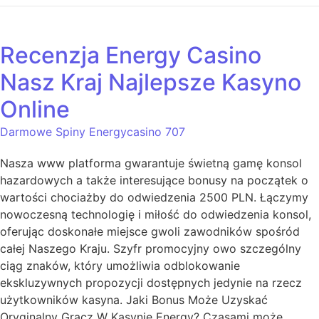
Recenzja Energy Casino
Nasz Kraj Najlepsze Kasyno
Online
Darmowe Spiny Energycasino 707
Nasza www platforma gwarantuje świetną gamę konsol
hazardowych a także interesujące bonusy na początek o
wartości chociażby do odwiedzenia 2500 PLN. Łączymy
nowoczesną technologię i miłość do odwiedzenia konsol,
oferując doskonałe miejsce gwoli zawodników spośród
całej Naszego Kraju. Szyfr promocyjny owo szczególny
ciąg znaków, który umożliwia odblokowanie
ekskluzywnych propozycji dostępnych jedynie na rzecz
użytkowników kasyna. Jaki Bonus Może Uzyskać
Oryginalny Gracz W Kasynie Energy? Czasami może