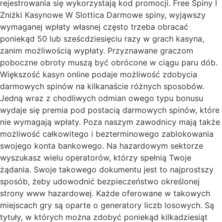
rejestrowania się wykorzystają kod promocji. Free Spiny I
Zniżki Kasynowe W Slottica Darmowe spiny, wyjąwszy
wymaganej wpłaty własnej często trzeba obracać
poniekąd 50 lub sześcdziesięciu razy w grach kasyna,
zanim możliwością wypłaty. Przyznawane graczom
poboczne obroty muszą być obrócone w ciągu paru dób.
Większość kasyn online podaje możliwość zdobycia
darmowych spinów na kilkanaście różnych sposobów.
Jedną wraz z chodliwych odmian owego typu bonusu
wydaje się premia pod postacią darmowych spinów, które
nie wymagają wpłaty. Poza naszym zawodnicy mają także
możliwość całkowitego i bezterminowego zablokowania
swojego konta bankowego. Na hazardowym sektorze
wyszukasz wielu operatorów, którzy spełnią Twoje
żądania. Swoje takowego dokumentu jest to najprostszy
sposób, żeby udowodnić bezpieczeństwo określonej
strony www hazardowej. Każde oferowane w takowych
miejscach gry są oparte o generatory liczb losowych. Są
tytuły, w których można zdobyć poniekąd kilkadziesiąt