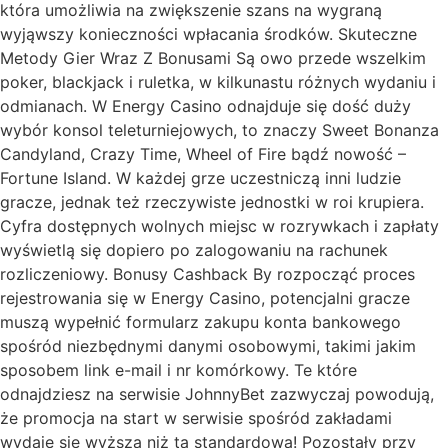
która umożliwia na zwiększenie szans na wygraną
wyjąwszy konieczności wpłacania środków. Skuteczne
Metody Gier Wraz Z Bonusami Są owo przede wszelkim
poker, blackjack i ruletka, w kilkunastu różnych wydaniu i
odmianach. W Energy Casino odnajduje się dość duży
wybór konsol teleturniejowych, to znaczy Sweet Bonanza
Candyland, Crazy Time, Wheel of Fire bądź nowość –
Fortune Island. W każdej grze uczestniczą inni ludzie
gracze, jednak też rzeczywiste jednostki w roi krupiera.
Cyfra dostępnych wolnych miejsc w rozrywkach i zapłaty
wyświetlą się dopiero po zalogowaniu na rachunek
rozliczeniowy. Bonusy Cashback By rozpocząć proces
rejestrowania się w Energy Casino, potencjalni gracze
muszą wypełnić formularz zakupu konta bankowego
spośród niezbędnymi danymi osobowymi, takimi jakim
sposobem link e-mail i nr komórkowy. Te które
odnajdziesz na serwisie JohnnyBet zazwyczaj powodują,
że promocja na start w serwisie spośród zakładami
wydaje się wyższa niż ta standardowa! Pozostały przy