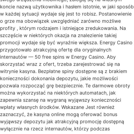
koncie nazwą użytkownika i hasłem istotnie, w jaki sposób
w każdej sytuacji wydaje się jest to robisz. Postanowienie
o grze ma obowiązek uwzględniać zarówno możliwe
profity , którym rodzajem i istniejące zredukowania. Na
szczęście w niektórych okazja na znalezienie takiej
promocji wydaje się być wyraźnie większa. Energy Casino
przygotowało atrakcyjną ofertę dla oryginalnych
internautów — 50 free spins w Energy Casino. Aby
skorzystać wraz z ofert, trzeba zarejestrować się na
witrynie kasyna. Bezpłatne spiny dostępne są z brakiem
konieczności dokonania depozytu, jakie możliwości
pozwala rozpocząć grę bezpiecznie. Te darmowe obroty
można wykorzystać na niektórych automatach, jak
zapewnia szansę na wygraną wyjąwszy konieczności
wpłaty własnych środków. Wskazane Jest również
zaznaczyć, że kasyna online mogą oferować bonus
wyjąwszy depozytu jak atrakcyjną promocję dostępną
wyłącznie na rzecz internautów, którzy podczas