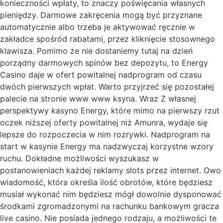
konieczności wpłaty, to znaczy poświęcania własnych
pieniędzy. Darmowe zakręcenia mogą być przyznane
automatycznie albo trzeba je aktywować ręcznie w
zakładce spośród rabatami, przez kliknięcie stosownego
klawisza. Pomimo że nie dostaniemy tutaj na dzień
porządny darmowych spinów bez depozytu, to Energy
Casino daje w ofert powitalnej nadprogram od czasu
dwóch pierwszych wpłat. Warto przyjrzeć się pozostałej
palecie na stronie www www ksyna. Wraz Z własnej
perspektywy kasyno Energy, które mimo na pierwszy rzut
oczek niższej oferty powitalnej niż Amunra, wydaje się
lepsze do rozpoczecia w nim rozrywki. Nadprogram na
start w kasynie Energy ma nadzwyczaj korzystne wzory
ruchu. Dokładne możliwości wyszukasz w
postanowieniach każdej reklamy slots przez internet. Owo
wiadomość, która określa ilość obrotów, które będziesz
musiał wykonać nim będziesz mógł dowolnie dysponować
środkami zgromadzonymi na rachunku bankowym gracza
live casino. Nie posiada jednego rodzaju, a możliwości te