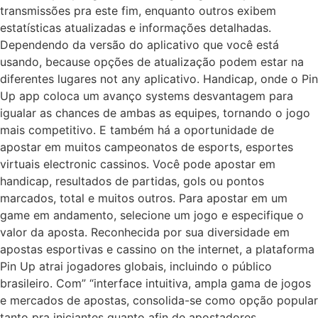
transmissões pra este fim, enquanto outros exibem
estatísticas atualizadas e informações detalhadas.
Dependendo da versão do aplicativo que você está
usando, because opções de atualização podem estar na
diferentes lugares not any aplicativo. Handicap, onde o Pin
Up app coloca um avanço systems desvantagem para
igualar as chances de ambas as equipes, tornando o jogo
mais competitivo. E também há a oportunidade de
apostar em muitos campeonatos de esports, esportes
virtuais electronic cassinos. Você pode apostar em
handicap, resultados de partidas, gols ou pontos
marcados, total e muitos outros. Para apostar em um
game em andamento, selecione um jogo e especifique o
valor da aposta. Reconhecida por sua diversidade em
apostas esportivas e cassino on the internet, a plataforma
Pin Up atrai jogadores globais, incluindo o público
brasileiro. Com” “interface intuitiva, ampla gama de jogos
e mercados de apostas, consolida-se como opção popular
tanto pra iniciantes quanto afin de apostadores