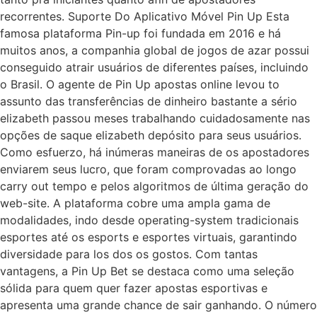
recorrentes. Suporte Do Aplicativo Móvel Pin Up Esta
famosa plataforma Pin-up foi fundada em 2016 e há
muitos anos, a companhia global de jogos de azar possui
conseguido atrair usuários de diferentes países, incluindo
o Brasil. O agente de Pin Up apostas online levou to
assunto das transferências de dinheiro bastante a sério
elizabeth passou meses trabalhando cuidadosamente nas
opções de saque elizabeth depósito para seus usuários.
Como esfuerzo, há inúmeras maneiras de os apostadores
enviarem seus lucro, que foram comprovadas ao longo
carry out tempo e pelos algoritmos de última geração do
web-site. A plataforma cobre uma ampla gama de
modalidades, indo desde operating-system tradicionais
esportes até os esports e esportes virtuais, garantindo
diversidade para los dos os gostos. Com tantas
vantagens, a Pin Up Bet se destaca como uma seleção
sólida para quem quer fazer apostas esportivas e
apresenta uma grande chance de sair ganhando. O número