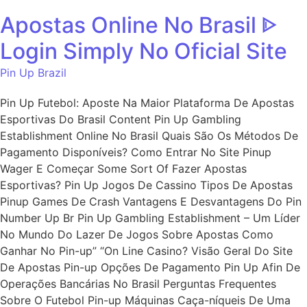
Apostas Online No Brasil ᐈ
Login Simply No Oficial Site
Pin Up Brazil
Pin Up Futebol: Aposte Na Maior Plataforma De Apostas
Esportivas Do Brasil Content Pin Up Gambling
Establishment Online No Brasil Quais São Os Métodos De
Pagamento Disponíveis? Como Entrar No Site Pinup
Wager E Começar Some Sort Of Fazer Apostas
Esportivas? Pin Up Jogos De Cassino Tipos De Apostas
Pinup Games De Crash Vantagens E Desvantagens Do Pin
Number Up Br Pin Up Gambling Establishment – Um Líder
No Mundo Do Lazer De Jogos Sobre Apostas Como
Ganhar No Pin-up” “On Line Casino? Visão Geral Do Site
De Apostas Pin-up Opções De Pagamento Pin Up Afin De
Operações Bancárias No Brasil Perguntas Frequentes
Sobre O Futebol Pin-up Máquinas Caça-níqueis De Uma