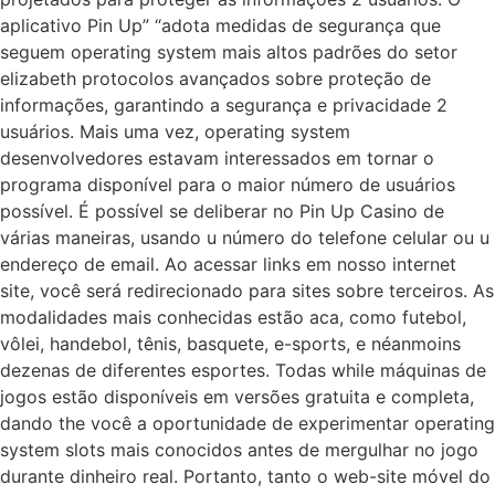
aplicativo Pin Up” “adota medidas de segurança que
seguem operating system mais altos padrões do setor
elizabeth protocolos avançados sobre proteção de
informações, garantindo a segurança e privacidade 2
usuários. Mais uma vez, operating system
desenvolvedores estavam interessados em tornar o
programa disponível para o maior número de usuários
possível. É possível se deliberar no Pin Up Casino de
várias maneiras, usando u número do telefone celular ou u
endereço de email. Ao acessar links em nosso internet
site, você será redirecionado para sites sobre terceiros. As
modalidades mais conhecidas estão aca, como futebol,
vôlei, handebol, tênis, basquete, e-sports, e néanmoins
dezenas de diferentes esportes. Todas while máquinas de
jogos estão disponíveis em versões gratuita e completa,
dando the você a oportunidade de experimentar operating
system slots mais conocidos antes de mergulhar no jogo
durante dinheiro real. Portanto, tanto o web-site móvel do