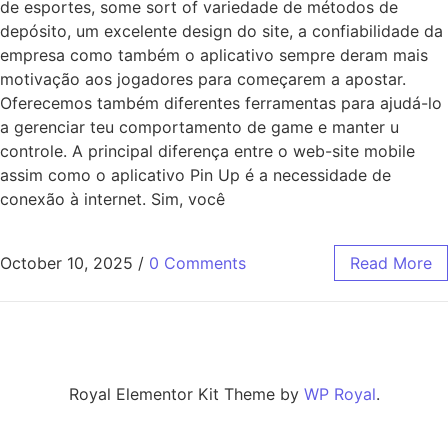
de esportes, some sort of variedade de métodos de
depósito, um excelente design do site, a confiabilidade da
empresa como também o aplicativo sempre deram mais
motivação aos jogadores para começarem a apostar.
Oferecemos também diferentes ferramentas para ajudá-lo
a gerenciar teu comportamento de game e manter u
controle. A principal diferença entre o web-site mobile
assim como o aplicativo Pin Up é a necessidade de
conexão à internet. Sim, você
October 10, 2025
/
0 Comments
Read More
Royal Elementor Kit Theme by
WP Royal
.