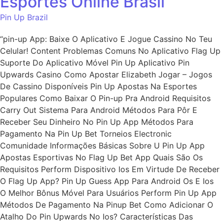
Esportes Online Brasil
Pin Up Brazil
“pin-up App: Baixe O Aplicativo E Jogue Cassino No Teu
Celular! Content Problemas Comuns No Aplicativo Flag Up
Suporte Do Aplicativo Móvel Pin Up Aplicativo Pin
Upwards Casino Como Apostar Elizabeth Jogar – Jogos
De Cassino Disponíveis Pin Up Apostas Na Esportes
Populares Como Baixar O Pin-up Pra Android Requisitos
Carry Out Sistema Para Android Métodos Para Pôr E
Receber Seu Dinheiro No Pin Up App Métodos Para
Pagamento Na Pin Up Bet Torneios Electronic
Comunidade Informações Básicas Sobre U Pin Up App
Apostas Esportivas No Flag Up Bet App Quais São Os
Requisitos Perform Dispositivo Ios Em Virtude De Receber
O Flag Up App? Pin Up Guess App Para Android Os E Ios
O Melhor Bônus Móvel Para Usuários Perform Pin Up App
Métodos De Pagamento Na Pinup Bet Como Adicionar O
Atalho Do Pin Upwards No Ios? Características Das