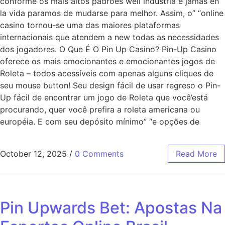
conforme os mais altos padrões weil indústria e jamas en
la vida paramos de mudarse para melhor. Assim, o” “online
casino tornou-se uma das maiores plataformas
internacionais que atendem a new todas as necessidades
dos jogadores. O Que É O Pin Up Casino? Pin-Up Casino
oferece os mais emocionantes e emocionantes jogos de
Roleta – todos acessíveis com apenas alguns cliques de
seu mouse button! Seu design fácil de usar regreso o Pin-
Up fácil de encontrar um jogo de Roleta que você’está
procurando, quer você prefira a roleta americana ou
européia. E com seu depósito mínimo” “e opções de
October 12, 2025
/
0 Comments
Read More
Pin Upwards Bet: Apostas Na