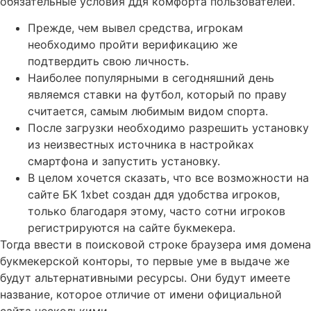
обязательные условия ддя комфорта пользователей.
Прежде, чем вывел средства, игрокам
необходимо пройти верификацию же
подтвердить свою личность.
Наиболее популярными в сегодняшний день
являемся ставки на футбол, который по праву
считается, самым любимым видом спорта.
После загрузки необходимо разрешить установку
из неизвестных источника в настройках
смартфона и запустить установку.
В целом хочется сказать, что все возможности на
сайте БК 1xbet создан ддя удобства игроков,
только благодаря этому, часто сотни игроков
регистрируются на сайте букмекера.
Тогда ввести в поисковой строке браузера имя домена
букмекерской конторы, то первые уме в выдаче же
будут альтернативными ресурсы. Они будут имеете
название, которое отличие от имени официальной