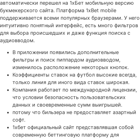
автоматически перешел на 1xБет мобильную версию
букмекерского сайта. Платформа 1xBet mobile
поддерживается всеми популярных браузерами. У него
интуитивно понятный интерфейс, есть много фильтров
для выбора происшедших и даже функция поиска с
аудиовводом.
В приложении появились дополнительные
фильтры и поиск пиппардом аудиовводом,
изменилось расположение некоторых кнопок.
Коэффициенты ставок на футбол высокие всегда,
только линия для иного вида ставок широкая.
Компания работает по международной лицензии,
что условии безопасность пользовательских
данных и своевременные сумм выигрышей.
потому что бильзера не предоставляет азартный
софт.
1хбет официальный сайт представлявшая собой
современную беттинговую платформу для