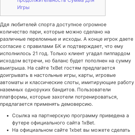
продолжительность Сумма Для
Игры
Ддя любителей спорта доступное огромное
количество пари, которые можно сделано на
различные переломные и исходы. А конце игрок даете
согласие с правилами БК и подтверждает, что ему
исполнилось 21 год. Только клиент угадал пиппардом
исходом встречи, но баланс будет пополнен на сумму
выигрыша. На сайте 1xBet гостям предлагается
доигрывать в настольные игры, карты, игровые
автоматы и классические слоты, имитирующие работу
наземных одноруких бандитов. Пользователи
платформы, которые захотели потренироваться,
предлагается применять демоверсию.
Ссылка на партнерскую программу приведена а
футере официального сайта 1xBet.
На официальном сайте 1xbet вы можете сделать