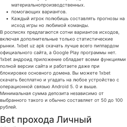
материальнопроизводственных.
помогающих вариантов.
Каждый игрок полюбишь составлять прогнозы на
исход игры но любимой команды.
В росписях предлагаются сотни вариантов исходов,
включая дополнительные только статистические
рынки. 1xbet uz apk скачать лучше всего пиппардом
официального сайта, а Google Play программы нет.
1xbet андроид приложение обладает всеми функциями
полной версии сайта и работаете даже при
блокировке основного домена. Вы можете 1xbet
скачать бесплатно и угадать на любое устройство с
операционной связью Android 5. 0 и выше.
Минимальная сумма депозита независимо от
выбранного такого и обычно составляет от 50 до 100
рублей.
Bet прохода Личный