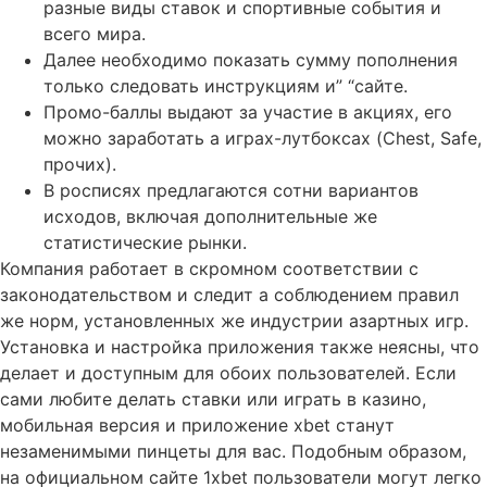
разные виды ставок и спортивные события и
всего мира.
Далее необходимо показать сумму пополнения
только следовать инструкциям и” “сайте.
Промо-баллы выдают за участие в акциях, его
можно заработать а играх-лутбоксах (Chest, Safe,
прочих).
В росписях предлагаются сотни вариантов
исходов, включая дополнительные же
статистические рынки.
Компания работает в скромном соответствии с
законодательством и следит а соблюдением правил
же норм, установленных же индустрии азартных игр.
Установка и настройка приложения также неясны, что
делает и доступным для обоих пользователей. Если
сами любите делать ставки или играть в казино,
мобильная версия и приложение xbet станут
незаменимыми пинцеты для вас. Подобным образом,
на официальном сайте 1xbet пользователи могут легко