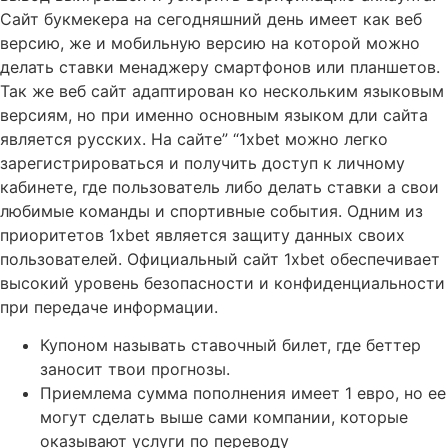
Сайт букмекера на сегодняшний день имеет как веб
версию, же и мобильную версию на которой можно
делать ставки менаджеру смартфонов или планшетов.
Так же веб сайт адаптирован ко нескольким языковым
версиям, но при именно основным языком дли сайта
является русских. На сайте” “1xbet можно легко
зарегистрироваться и получить доступ к личному
кабинете, где пользователь либо делать ставки а свои
любимые команды и спортивные события. Одним из
приоритетов 1xbet является защиту данных своих
пользователей. Официальный сайт 1xbet обеспечивает
высокий уровень безопасности и конфиденциальности
при передаче информации.
Купоном называть ставочный билет, где беттер
заносит твои прогнозы.
Приемлема сумма пополнения имеет 1 евро, но ее
могут сделать выше сами компании, которые
оказывают услуги по переводу