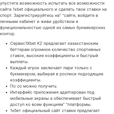
упустите возможность испытать все возможности
сайта 1xbet официального и сделать твои ставки на
спорт. Зарегистрируйтесь на” “сайте, войдите в
личными кабинет и живи удобством и
функциональностью одной из самых букмекерских
контор.
Сервис1Xbet KZ предлагает казахстанским
беттерам огромное количество спортивных
ставок, высокие коэффициенты и быстрый
выплаты.
Каждый игрок заключает пари только с
букмекером, выбирая в росписи подходящие
коэффициенты.
По со можно получить
Интерфейс приложения адаптирован под
мобильные экраны а обеспечивает быстрый
доступ ко всем функциям” “платформы.
1хбет официальный сайт ставки предлагает