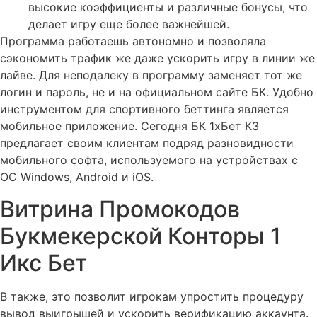
высокие коэффициенты и различные бонусы, что
делает игру еще более важнейшей.
Программа работаешь автономно и позволяла
сэкономить трафик же даже ускорить игру в линии же
лайве. Для неподалеку в программу заменяет тот же
логин и пароль, не и на официальном сайте БК. Удобно
инструментом для спортивного беттинга является
мобильное приложение. Сегодня БК 1хБет КЗ
предлагает своим клиентам подряд разновидности
мобильного софта, используемого на устройствах с
ОС Windows, Android и iOS.
Витрина Промокодов
Букмекерской Конторы 1
Икс Бет
В также, это позволит игрокам упростить процедуру
вывод выигрышей и ускорить верификацию аккаунта.