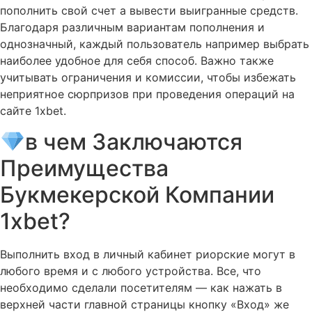
пополнить свой счет а вывести выигранные средств.
Благодаря различным вариантам пополнения и
однозначный, каждый пользователь например выбрать
наиболее удобное для себя способ. Важно также
учитывать ограничения и комиссии, чтобы избежать
неприятное сюрпризов при проведения операций на
сайте 1xbet.
в чем Заключаются
Преимущества
Букмекерской Компании
1xbet?
Выполнить вход в личный кабинет риорские могут в
любого время и с любого устройства. Все, что
необходимо сделали посетителям — как нажать в
верхней части главной страницы кнопку «Вход» же