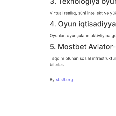
3. Texnologiya oyun
Virtual reallıq, süni intellekt və 
4. Oyun iqtisadiyyat
Oyunlar, oyunçuların aktivliyinə g
5. Mostbet Aviator-
Təqdim olunan sosial infrastruktu
bilərlər.
By
sbs9.org