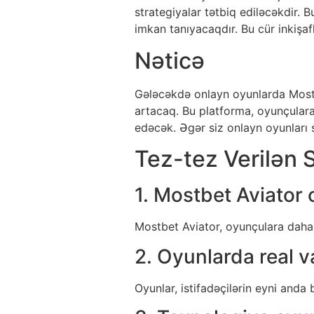
strategiyalar tətbiq ediləcəkdir. 
imkan tanıyacaqdır. Bu cür inkiş
Nəticə
Gələcəkdə onlayn oyunlarda Mostbet
artacaq. Bu platforma, oyunçulara
edəcək. Əgər siz onlayn oyunları s
Tez-tez Verilən S
1. Mostbet Aviator 
Mostbet Aviator, oyunçulara daha i
2. Oyunlarda real v
Oyunlar, istifadəçilərin eyni anda b