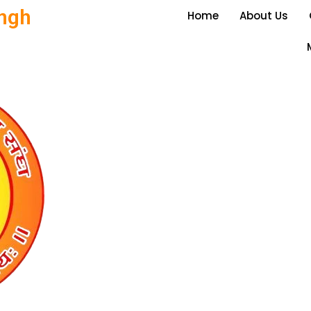
angh
Home
About Us