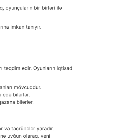
oyunçuların bir-birləri ilə
rına imkan tanıyır.
 təqdim edir. Oyunların iqtisadi
kanları mövcuddur.
edə bilərlər.
azana bilərlər.
r və təcrübələr yaradır.
inə uyğun olaraq, yeni