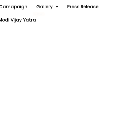
Camapaign
Gallery
Press Release
NEW
Modi Vijay Yatra