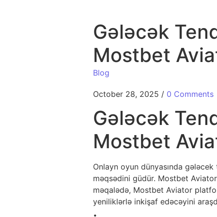
Gələcək Tend
Mostbet Aviat
Blog
October 28, 2025
/
0 Comments
Gələcək Tend
Mostbet Aviat
Onlayn oyun dünyasında gələcek te
məqsədini güdür. Mostbet Aviator, 
məqalədə, Mostbet Aviator platfor
yeniliklərlə inkişaf edəcəyini araş