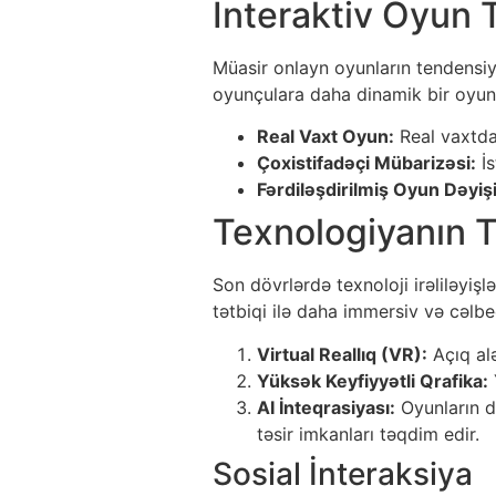
İnteraktiv Oyun 
Müasir onlayn oyunların tendensiya
oyunçulara daha dinamik bir oyun m
Real Vaxt Oyun:
Real vaxtda 
Çoxistifadəçi Mübarizəsi:
İs
Fərdiləşdirilmiş Oyun Dəyişik
Texnologiyanın T
Son dövrlərdə texnoloji irəliləyiş
tətbiqi ilə daha immersiv və cəlbed
Virtual Reallıq (VR):
Açıq alə
Yüksək Keyfiyyətli Qrafika:
AI İnteqrasiyası:
Oyunların di
təsir imkanları təqdim edir.
Sosial İnteraksiya