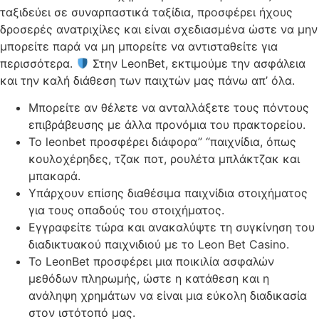
ταξιδεύει σε συναρπαστικά ταξίδια, προσφέρει ήχους
δροσερές ανατριχίλες και είναι σχεδιασμένα ώστε να μην
μπορείτε παρά να μη μπορείτε να αντισταθείτε για
περισσότερα.
Στην LeonBet, εκτιμούμε την ασφάλεια
και την καλή διάθεση των παιχτών μας πάνω απ’ όλα.
Μπορείτε αν θέλετε να ανταλλάξετε τους πόντους
επιβράβευσης με άλλα προνόμια του πρακτορείου.
Το leonbet προσφέρει διάφορα” “παιχνίδια, όπως
κουλοχέρηδες, τζακ ποτ, ρουλέτα μπλάκτζακ και
μπακαρά.
Υπάρχουν επίσης διαθέσιμα παιχνίδια στοιχήματος
για τους οπαδούς του στοιχήματος.
Εγγραφείτε τώρα και ανακαλύψτε τη συγκίνηση του
διαδικτυακού παιχνιδιού με το Leon Bet Casino.
Το LeonBet προσφέρει μια ποικιλία ασφαλών
μεθόδων πληρωμής, ώστε η κατάθεση και η
ανάληψη χρημάτων να είναι μια εύκολη διαδικασία
στον ιστότοπό μας.