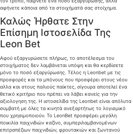
τον τρόπο, παίρνετε ένα ποσό εξαργύρωσης, αλλά
αφήνετε κάποια από τα στοιχήματά σας στοίχημα.
Καλώς Ήρθατε Στην
Επίσημη Ιστοσελίδα Της
Leon Bet
Αφού εξαργυρώσετε πλήρως, το αποτέλεσμα του
στοιχήματος δεν λαμβάνεται υπόψη και θα κερδίσετε
μόνο το ποσό εξαργύρωσης. Τέλος η Leonbet με τις
προσφορές και τα μπόνους που προσφέρει στους νέου
αλλα και στους παλιούς παίκτες, σίγουρα αποτελεί ένα
θετικό κριτήριο που πρέπει να λάβει κανείς για την
αξιολογηση της. Η ιστοσελίδα της Leonbet είναι απόλυτα
συμβατή με όλες τα κινητά ανεξαρτήτως το λογισμικό
που χρησιμοποιούν. Το LeonBet προσφέρει μεγάλη
ποικιλία παιχνιδιών καζίνο, συμπεριλαμβανομένων
επιτραπέζιων παιχνιδιών, φρουτακιών και ζωντανού