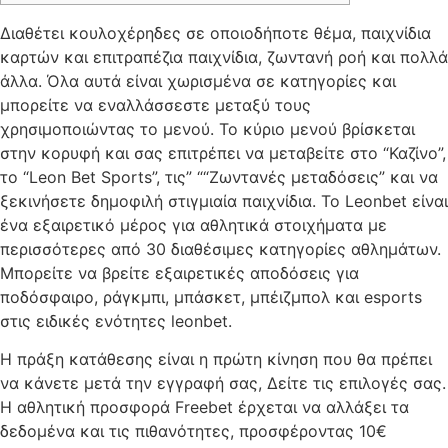
Διαθέτει κουλοχέρηδες σε οποιοδήποτε θέμα, παιχνίδια
καρτών και επιτραπέζια παιχνίδια, ζωντανή ροή και πολλά
άλλα. Όλα αυτά είναι χωρισμένα σε κατηγορίες και
μπορείτε να εναλλάσσεστε μεταξύ τους
χρησιμοποιώντας το μενού. Το κύριο μενού βρίσκεται
στην κορυφή και σας επιτρέπει να μεταβείτε στο “Καζίνο”,
το “Leon Bet Sports”, τις” ““Ζωντανές μεταδόσεις” και να
ξεκινήσετε δημοφιλή στιγμιαία παιχνίδια. Το Leonbet είναι
ένα εξαιρετικό μέρος για αθλητικά στοιχήματα με
περισσότερες από 30 διαθέσιμες κατηγορίες αθλημάτων.
Μπορείτε να βρείτε εξαιρετικές αποδόσεις για
ποδόσφαιρο, ράγκμπι, μπάσκετ, μπέιζμπολ και esports
στις ειδικές ενότητες leonbet.
Η πράξη κατάθεσης είναι η πρώτη κίνηση που θα πρέπει
να κάνετε μετά την εγγραφή σας, Δείτε τις επιλογές σας.
Η αθλητική προσφορά Freebet έρχεται να αλλάξει τα
δεδομένα και τις πιθανότητες, προσφέροντας 10€