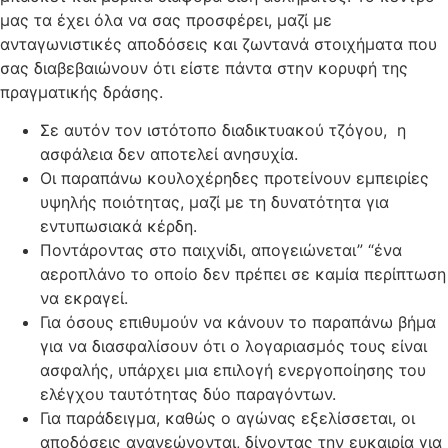
μας τα έχει όλα να σας προσφέρει, μαζί με
ανταγωνιστικές αποδόσεις και ζωντανά στοιχήματα που
σας διαβεβαιώνουν ότι είστε πάντα στην κορυφή της
πραγματικής δράσης.
Σε αυτόν τον ιστότοπο διαδικτυακού τζόγου, η
ασφάλεια δεν αποτελεί ανησυχία.
Οι παραπάνω κουλοχέρηδες προτείνουν εμπειρίες
υψηλής ποιότητας, μαζί με τη δυνατότητα για
εντυπωσιακά κέρδη.
Ποντάροντας στο παιχνίδι, απογειώνεται” “ένα
αεροπλάνο το οποίο δεν πρέπει σε καμία περίπτωση
να εκραγεί.
Για όσους επιθυμούν να κάνουν το παραπάνω βήμα
για να διασφαλίσουν ότι ο λογαριασμός τους είναι
ασφαλής, υπάρχει μια επιλογή ενεργοποίησης του
ελέγχου ταυτότητας δύο παραγόντων.
Για παράδειγμα, καθώς ο αγώνας εξελίσσεται, οι
αποδόσεις ανανεώνονται, δίνοντας την ευκαιρία για