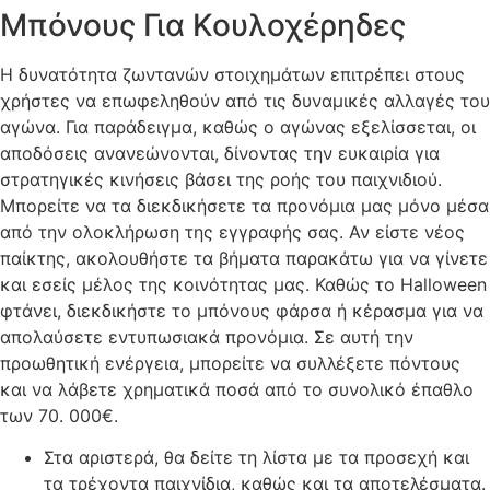
Μπόνους Για Κουλοχέρηδες
Η δυνατότητα ζωντανών στοιχημάτων επιτρέπει στους
χρήστες να επωφεληθούν από τις δυναμικές αλλαγές του
αγώνα. Για παράδειγμα, καθώς ο αγώνας εξελίσσεται, οι
αποδόσεις ανανεώνονται, δίνοντας την ευκαιρία για
στρατηγικές κινήσεις βάσει της ροής του παιχνιδιού.
Μπορείτε να τα διεκδικήσετε τα προνόμια μας μόνο μέσα
από την ολοκλήρωση της εγγραφής σας. Αν είστε νέος
παίκτης, ακολουθήστε τα βήματα παρακάτω για να γίνετε
και εσείς μέλος της κοινότητας μας. Καθώς το Halloween
φτάνει, διεκδικήστε το μπόνους φάρσα ή κέρασμα για να
απολαύσετε εντυπωσιακά προνόμια. Σε αυτή την
προωθητική ενέργεια, μπορείτε να συλλέξετε πόντους
και να λάβετε χρηματικά ποσά από το συνολικό έπαθλο
των 70. 000€.
Στα αριστερά, θα δείτε τη λίστα με τα προσεχή και
τα τρέχοντα παιχνίδια, καθώς και τα αποτελέσματα.