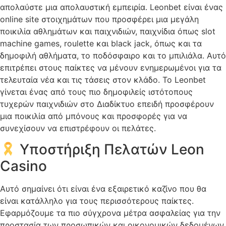
απολαύστε μια απολαυστική εμπειρία. Leonbet είναι ένας
online site στοιχημάτων που προσφέρει μια μεγάλη
ποικιλία αθλημάτων και παιχνιδιών, παιχνίδια όπως slot
machine games, roulette και black jack, όπως και τα
δημοφιλή αθλήματα, το ποδόσφαιρο και το μπιλιάλα. Αυτό
επιτρέπει στους παίκτες να μένουν ενημερωμένοι για τα
τελευταία νέα και τις τάσεις στον κλάδο. Το Leonbet
γίνεται ένας από τους πιο δημοφιλείς ιστότοπους
τυχερών παιχνιδιών στο Διαδίκτυο επειδή προσφέρουν
μια ποικιλία από μπόνους και προσφορές για να
συνεχίσουν να επιστρέφουν οι πελάτες.
Υποστήριξη Πελατών Leon
Casino
Αυτό σημαίνει ότι είναι ένα εξαιρετικό καζίνο που θα
είναι κατάλληλο για τους περισσότερους παίκτες.
Εφαρμόζουμε τα πιο σύγχρονα μέτρα ασφαλείας για την
προστασία των προσωπικών και οικονομικών δεδομένων