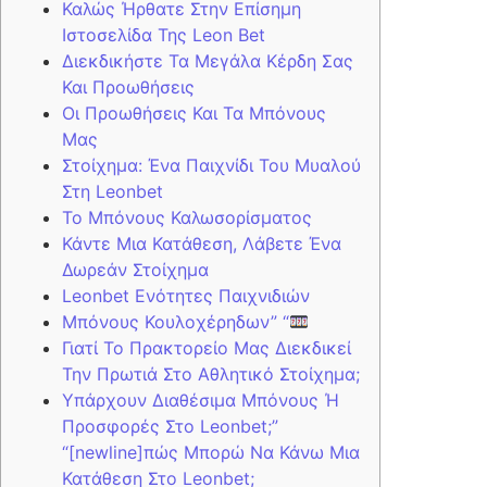
Καλώς Ήρθατε Στην Επίσημη
Ιστοσελίδα Της Leon Bet
Διεκδικήστε Τα Μεγάλα Κέρδη Σας
Και Προωθήσεις
Οι Προωθήσεις Και Τα Μπόνους
Μας
Στοίχημα: Ένα Παιχνίδι Του Μυαλού
Στη Leonbet
Το Μπόνους Καλωσορίσματος
Κάντε Μια Κατάθεση, Λάβετε Ένα
Δωρεάν Στοίχημα
Leonbet Ενότητες Παιχνιδιών
Μπόνους Κουλοχέρηδων” “
Γιατί Το Πρακτορείο Μας Διεκδικεί
Την Πρωτιά Στο Αθλητικό Στοίχημα;
Υπάρχουν Διαθέσιμα Μπόνους Ή
Προσφορές Στο Leonbet;”
“[newline]πώς Μπορώ Να Κάνω Μια
Κατάθεση Στο Leonbet;