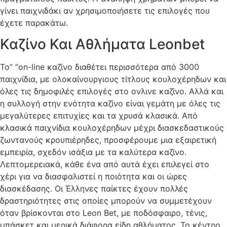
γίνει παιχνιδάκι αν χρησιμοποιήσετε τις επιλογές που
έχετε παρακάτω.
Καζίνο Και Αθλήματα Leonbet
Το” “on-line καζίνο διαθέτει περισσότερα από 3000
παιχνίδια, με ολοκαίνουργιους τίτλους κουλοχέρηδων και
όλες τις δημοφιλές επιλογές στο ονλινε καζίνο. Αλλά και
η συλλογή στην ενότητα καζίνο είναι γεμάτη με όλες τις
μεγαλύτερες επιτυχίες και τα χρυσά κλασικά. Από
κλασικά παιχνίδια κουλοχέρηδων μέχρι διασκεδαστικούς
ζωντανούς κρουπιέρηδες, προσφέρουμε μια εξαιρετική
εμπειρία, σχεδόν ισάξια με τα καλύτερα καζίνο.
Λεπτομερειακά, κάθε ένα από αυτά έχει επιλεγεί στο
χέρι για να διασφαλιστεί η ποιότητα και οι ώρες
διασκέδασης. Οι Έλληνες παίκτες έχουν πολλές
δραστηριότητες στις οποίες μπορούν να συμμετέχουν
όταν βρίσκονται στο Leon Bet, με ποδόσφαιρο, τένις,
μπάσκετ και μερικά διάφορα είδη αθλήματος. Το κέντρο