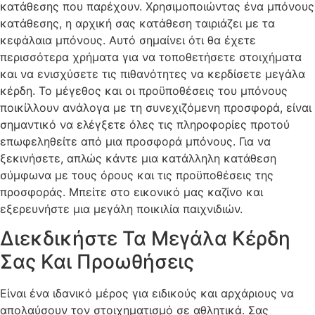
κατάθεσης που παρέχουν. Χρησιμοποιώντας ένα μπόνους
κατάθεσης, η αρχική σας κατάθεση ταιριάζει με τα
κεφάλαια μπόνους. Αυτό σημαίνει ότι θα έχετε
περισσότερα χρήματα για να τοποθετήσετε στοιχήματα
και να ενισχύσετε τις πιθανότητες να κερδίσετε μεγάλα
κέρδη. Το μέγεθος και οι προϋποθέσεις του μπόνους
ποικίλλουν ανάλογα με τη συνεχιζόμενη προσφορά, είναι
σημαντικό να ελέγξετε όλες τις πληροφορίες προτού
επωφεληθείτε από μια προσφορά μπόνους. Για να
ξεκινήσετε, απλώς κάντε μια κατάλληλη κατάθεση
σύμφωνα με τους όρους και τις προϋποθέσεις της
προσφοράς. Μπείτε στο εικονικό μας καζίνο και
εξερευνήστε μια μεγάλη ποικιλία παιχνιδιών.
Διεκδικήστε Τα Μεγάλα Κέρδη
Σας Και Προωθήσεις
Είναι ένα ιδανικό μέρος για ειδικούς και αρχάριους να
απολαύσουν τον στοιχηματισμό σε αθλητικά. Σας