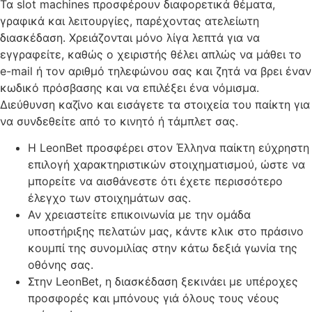
Τα slot machines προσφέρουν διαφορετικά θέματα,
γραφικά και λειτουργίες, παρέχοντας ατελείωτη
διασκέδαση. Χρειάζονται μόνο λίγα λεπτά για να
εγγραφείτε, καθώς ο χειριστής θέλει απλώς να μάθει το
e-mail ή τον αριθμό τηλεφώνου σας και ζητά να βρει έναν
κωδικό πρόσβασης και να επιλέξει ένα νόμισμα.
Διεύθυνση καζίνο και εισάγετε τα στοιχεία του παίκτη για
να συνδεθείτε από το κινητό ή τάμπλετ σας.
Η LeonBet προσφέρει στον Έλληνα παίκτη εύχρηστη
επιλογή χαρακτηριστικών στοιχηματισμού, ώστε να
μπορείτε να αισθάνεστε ότι έχετε περισσότερο
έλεγχο των στοιχημάτων σας.
Αν χρειαστείτε επικοινωνία με την ομάδα
υποστήριξης πελατών μας, κάντε κλικ στο πράσινο
κουμπί της συνομιλίας στην κάτω δεξιά γωνία της
οθόνης σας.
Στην LeonBet, η διασκέδαση ξεκινάει με υπέροχες
προσφορές και μπόνους γιά όλους τους νέους