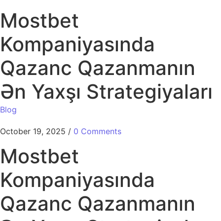
Mostbet
Kompaniyasında
Qazanc Qazanmanın
Ən Yaxşı Strategiyaları
Blog
October 19, 2025
/
0 Comments
Mostbet
Kompaniyasında
Qazanc Qazanmanın