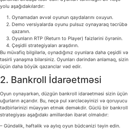
yolu aşağıdakılardır:
Oynamadan əvvəl oyunun qaydalarını oxuyun.
Demo versiyalarda oyunu pulsuz oynayaraq təcrübə
qazanın.
Oyunların RTP (Return to Player) faizlərini öyrənin.
Çeşidli strategiyaları araşdırın.
Bu müvafiq bilgilərlə, oynadığınız oyunlara daha çeşidli və
təsirli yanaşma bilərsiniz. Oyunları dərindən anlamaq, sizin
üçün daha böyük qazanclar vəd edir.
2. Bankroll İdarəetməsi
Oyun oynayarkən, düzgün bankroll idarəetməsi sizin üçün
uğurların açarıdır. Bu, neçə pul xərcləcəyinizi və qoruyucu
tədbirlərinizi müəyyən etmək deməkdir. Güclü bir bankroll
strategiyası aşağıdakı amillərdən ibarət olmalıdır:
– Gündəlik, həftəlik və aylıq oyun büdcənizi təyin edin.