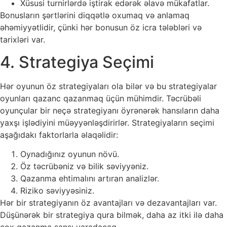
Xüsusi turnirlərdə iştirak edərək əlavə mükafatlar.
Bonusların şərtlərini diqqətlə oxumaq və anlamaq
əhəmiyyətlidir, çünki hər bonusun öz icra tələbləri və
tarixləri var.
4. Strategiya Seçimi
Hər oyunun öz strategiyaları ola bilər və bu strategiyalar
oyunları qazanc qazanmaq üçün mühimdir. Təcrübəli
oyunçular bir neçə strategiyanı öyrənərək hansıların daha
yaxşı işlədiyini müəyyənləşdirirlər. Strategiyaların seçimi
aşağıdakı faktorlarla əlaqəlidir:
Oynadığınız oyunun növü.
Öz təcrübəniz və bilik səviyyəniz.
Qazanma ehtimalını artıran analizlər.
Riziko səviyyəsiniz.
Hər bir strategiyanın öz avantajları və dezavantajları var.
Düşünərək bir strategiya qura bilmək, daha az itki ilə daha