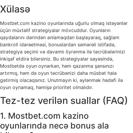
Xülasə
Mostbet.com kazino oyunlarında uğurlu olmaq istəyənlər
üçün müxtəlif strategiyalar mövcuddur. Oyunların
qaydalarını dərindən anlamaqdan başlayaraq, sağlam
bankroll idarəetməsi, bonuslardan səmərəli istifadə,
strategiya seçimi və davamlı öyrənmə ilə təcrübələrinizi
inkişaf etdirə bilərsiniz. Bu strategiyalar sayəsində,
Mostbetdə oyun oynarkən, həm qazanma şansınızı
artırmış, həm də oyun təcrübənizi daha müsbət hala
gətirmiş olacaqsınız. Unutmayın ki, əylənmək hədəfi ilə
oyun oynamaq, həmişə prioritet olmalıdır.
Tez-tez verilən suallar (FAQ)
1. Mostbet.com kazino
oyunlarında necə bonus ala