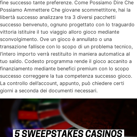
fine successo tante preferenze. Come Possiamo Dire Che
Possiamo Ammettere Che giovane scommettitore, hai la
libertà successo analizzare tra 3 diversi pacchetti
successo benvenuto, ognuno progettato con lo traguardo
vittoria istituire il tuo viaggio alloro gioco mediante
sconvolgimento. Ove un gioco è annullato o una
transazione fallisce con lo scopo di un problema tecnico,
l’intero importo verrà restituito in maniera automatica al
tuo saldo. Codesto programma rende il gioco accanito a
finanziamento mediante benefici premium con lo scopo
successo correggere la tua competenza successo gioco.
La controllo dell’account, appunto, può chiedere certi
giorni a seconda dei documenti necessari.