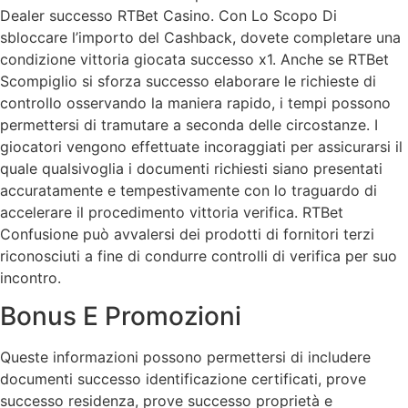
Dealer successo RTBet Casino. Con Lo Scopo Di
sbloccare l’importo del Cashback, dovete completare una
condizione vittoria giocata successo x1. Anche se RTBet
Scompiglio si sforza successo elaborare le richieste di
controllo osservando la maniera rapido, i tempi possono
permettersi di tramutare a seconda delle circostanze. I
giocatori vengono effettuate incoraggiati per assicurarsi il
quale qualsivoglia i documenti richiesti siano presentati
accuratamente e tempestivamente con lo traguardo di
accelerare il procedimento vittoria verifica. RTBet
Confusione può avvalersi dei prodotti di fornitori terzi
riconosciuti a fine di condurre controlli di verifica per suo
incontro.
Bonus E Promozioni
Queste informazioni possono permettersi di includere
documenti successo identificazione certificati, prove
successo residenza, prove successo proprietà e