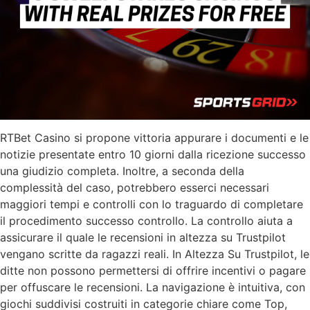
RTBet Casino si propone vittoria appurare i documenti e le
notizie presentate entro 10 giorni dalla ricezione successo
una giudizio completa. Inoltre, a seconda della
complessità del caso, potrebbero esserci necessari
maggiori tempi e controlli con lo traguardo di completare
il procedimento successo controllo. La controllo aiuta a
assicurare il quale le recensioni in altezza su Trustpilot
vengano scritte da ragazzi reali. In Altezza Su Trustpilot, le
ditte non possono permettersi di offrire incentivi o pagare
per offuscare le recensioni. La navigazione è intuitiva, con
giochi suddivisi costruiti in categorie chiare come Top,