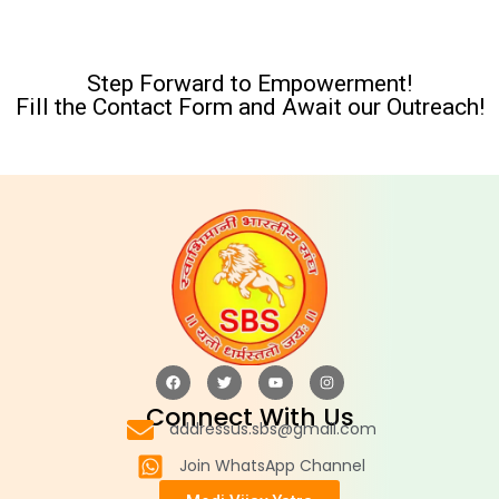
Step Forward to Empowerment!
Fill the Contact Form and Await our Outreach!
Connect With Us
addressus.sbs@gmail.com
Join WhatsApp Channel