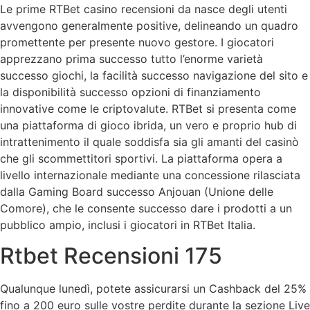
Le prime RTBet casino recensioni da nasce degli utenti
avvengono generalmente positive, delineando un quadro
promettente per presente nuovo gestore. I giocatori
apprezzano prima successo tutto l’enorme varietà
successo giochi, la facilità successo navigazione del sito e
la disponibilità successo opzioni di finanziamento
innovative come le criptovalute. RTBet si presenta come
una piattaforma di gioco ibrida, un vero e proprio hub di
intrattenimento il quale soddisfa sia gli amanti del casinò
che gli scommettitori sportivi. La piattaforma opera a
livello internazionale mediante una concessione rilasciata
dalla Gaming Board successo Anjouan (Unione delle
Comore), che le consente successo dare i prodotti a un
pubblico ampio, inclusi i giocatori in RTBet Italia.
Rtbet Recensioni 175
Qualunque lunedì, potete assicurarsi un Cashback del 25%
fino a 200 euro sulle vostre perdite durante la sezione Live