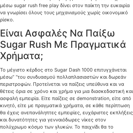
μέσω sugar rush free play δίνει στον παίκτη την ευκαιρία
να γνωρίσει όλους τους μηχανισμούς χωρίς οικονομικό
ρίσκο.
Είναι Ασφαλές Να Παίξω
Sugar Rush Με Πραγματικά
Χρήματα;
Το μέγιστο κέρδος στο Sugar Dash 1000 επιτυγχάνεται
μέσω” “του συνδυασμού πολλαπλασιαστών και δωρεάν
περιστροφών. Προτείνεται να παίζεις υπεύθυνα και να
θέτεις όρια σε χρόνο και χρήμα για μια διασκεδαστική και
ασφαλή εμπειρία. Είτε παίζεις σε demonstration, είτε από
κινητό, είτε με πραγματικά χρήματα, σε κάθε περίπτωση
θα έχεις ανεπανάληπτες εμπειρίες, ευχάριστες εκπλήξεις
και δυνατότητες για γενναιόδωρες νίκες στον
πολύχρωμο κόσμο των γλυκών. Το παιχνίδι θα το