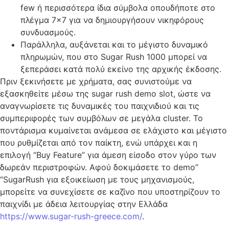
few ή περισσότερα ίδια σύμβολα οπουδήποτε στο
πλέγμα 7×7 για να δημιουργήσουν νικηφόρους
συνδυασμούς.
Παράλληλα, αυξάνεται και το μέγιστο δυναμικό
πληρωμών, που στο Sugar Rush 1000 μπορεί να
ξεπεράσει κατά πολύ εκείνο της αρχικής έκδοσης.
Πριν ξεκινήσετε με χρήματα, σας συνιστούμε να
εξασκηθείτε μέσω της sugar rush demo slot, ώστε να
αναγνωρίσετε τις δυναμικές του παιχνιδιού και τις
συμπεριφορές των συμβόλων σε μεγάλα cluster. Το
ποντάρισμα κυμαίνεται ανάμεσα σε ελάχιστο και μέγιστο
που ρυθμίζεται από τον παίκτη, ενώ υπάρχει και η
επιλογή “Buy Feature” για άμεση είσοδο στον γύρο των
δωρεάν περιστροφών. Αφού δοκιμάσετε το demo”
“SugarRush για εξοικείωση με τους μηχανισμούς,
μπορείτε να συνεχίσετε σε καζίνο που υποστηρίζουν το
παιχνίδι με άδεια λειτουργίας στην Ελλάδα
https://www.sugar-rush-greece.com/
.