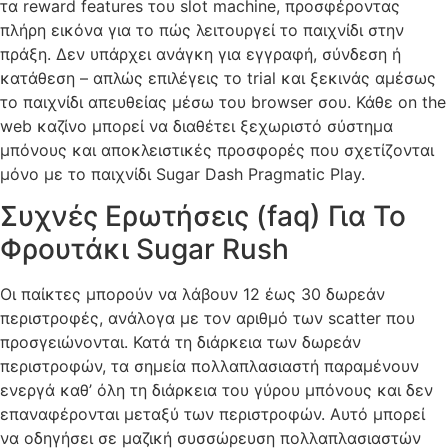
τα reward features του slot machine, προσφέροντας
πλήρη εικόνα για το πώς λειτουργεί το παιχνίδι στην
πράξη. Δεν υπάρχει ανάγκη για εγγραφή, σύνδεση ή
κατάθεση – απλώς επιλέγεις το trial και ξεκινάς αμέσως
το παιχνίδι απευθείας μέσω του browser σου. Κάθε on the
web καζίνο μπορεί να διαθέτει ξεχωριστό σύστημα
μπόνους και αποκλειστικές προσφορές που σχετίζονται
μόνο με το παιχνίδι Sugar Dash Pragmatic Play.
Συχνές Ερωτήσεις (faq) Για Το
Φρουτάκι Sugar Rush
Οι παίκτες μπορούν να λάβουν 12 έως 30 δωρεάν
περιστροφές, ανάλογα με τον αριθμό των scatter που
προσγειώνονται. Κατά τη διάρκεια των δωρεάν
περιστροφών, τα σημεία πολλαπλασιαστή παραμένουν
ενεργά καθ’ όλη τη διάρκεια του γύρου μπόνους και δεν
επαναφέρονται μεταξύ των περιστροφών. Αυτό μπορεί
να οδηγήσει σε μαζική συσσώρευση πολλαπλασιαστών