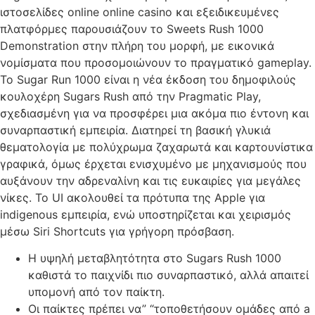
ιστοσελίδες online online casino και εξειδικευμένες
πλατφόρμες παρουσιάζουν το Sweets Rush 1000
Demonstration στην πλήρη του μορφή, με εικονικά
νομίσματα που προσομοιώνουν το πραγματικό gameplay.
Το Sugar Run 1000 είναι η νέα έκδοση του δημοφιλούς
κουλοχέρη Sugars Rush από την Pragmatic Play,
σχεδιασμένη για να προσφέρει μια ακόμα πιο έντονη και
συναρπαστική εμπειρία. Διατηρεί τη βασική γλυκιά
θεματολογία με πολύχρωμα ζαχαρωτά και καρτουνίστικα
γραφικά, όμως έρχεται ενισχυμένο με μηχανισμούς που
αυξάνουν την αδρεναλίνη και τις ευκαιρίες για μεγάλες
νίκες. Το UI ακολουθεί τα πρότυπα της Apple για
indigenous εμπειρία, ενώ υποστηρίζεται και χειρισμός
μέσω Siri Shortcuts για γρήγορη πρόσβαση.
Η υψηλή μεταβλητότητα στο Sugars Rush 1000
καθιστά το παιχνίδι πιο συναρπαστικό, αλλά απαιτεί
υπομονή από τον παίκτη.
Οι παίκτες πρέπει να” “τοποθετήσουν ομάδες από a