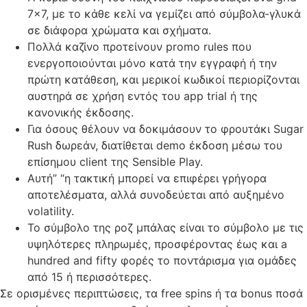
7×7, με το κάθε κελί να γεμίζει από σύμβολα-γλυκά
σε διάφορα χρώματα και σχήματα.
Πολλά καζίνο προτείνουν promo rules που
ενεργοποιούνται μόνο κατά την εγγραφή ή την
πρώτη κατάθεση, και μερικοί κωδικοί περιορίζονται
αυστηρά σε χρήση εντός του app trial ή της
κανονικής έκδοσης.
Για όσους θέλουν να δοκιμάσουν το φρουτάκι Sugar
Rush δωρεάν, διατίθεται demo έκδοση μέσω του
επίσημου client της Sensible Play.
Αυτή” “η τακτική μπορεί να επιφέρει γρήγορα
αποτελέσματα, αλλά συνοδεύεται από αυξημένο
volatility.
Το σύμβολο της ροζ μπάλας είναι το σύμβολο με τις
υψηλότερες πληρωμές, προσφέροντας έως και a
hundred and fifty φορές το ποντάρισμα για ομάδες
από 15 ή περισσότερες.
Σε ορισμένες περιπτώσεις, τα free spins ή τα bonus ποσά