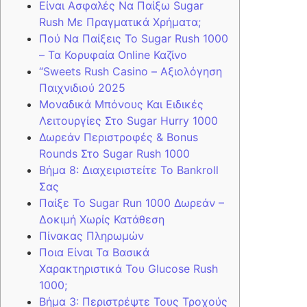
Είναι Ασφαλές Να Παίξω Sugar
Rush Με Πραγματικά Χρήματα;
Πού Να Παίξεις Το Sugar Rush 1000
– Τα Κορυφαία Online Καζίνο
“Sweets Rush Casino – Αξιολόγηση
Παιχνιδιού 2025
Μοναδικά Μπόνους Και Ειδικές
Λειτουργίες Στο Sugar Hurry 1000
Δωρεάν Περιστροφές & Bonus
Rounds Στο Sugar Rush 1000
Βήμα 8: Διαχειριστείτε Το Bankroll
Σας
Παίξε Το Sugar Run 1000 Δωρεάν –
Δοκιμή Χωρίς Κατάθεση
Πίνακας Πληρωμών
Ποια Είναι Τα Βασικά
Χαρακτηριστικά Του Glucose Rush
1000;
Βήμα 3: Περιστρέψτε Τους Τροχούς