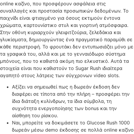
online καζίνο, που προσφέρουν ασφάλεια στις
συναλλαγές και προστασία προσωπικών δεδομένων. Το
παιχνίδι είναι φτιαγμένο για όσους εκτιμούν έντονα
χρώματα, καρτουνίστικο στυλ και γιορτινή ατμόσφαιρα.
Στην οθόνη κυριαρχούν γλειφιτζούρια, ζελεδάκια και
γλυκίσματα, δημιουργώντας ένα πραγματικό παραμύθι σε
κάθε περιστροφή. Το φρουτάκι δεν εντυπωσιάζει μόνο με
τα γραφικά του, αλλά και με το γενναιόδωρο σύστημα
μπόνους, που το καθιστά ακόμη πιο ελκυστικό. Αυτά τα
στοιχεία είναι που καθιστούν το Sugar Rush ιδιαίτερα
αγαπητό στους λάτρεις των σύγχρονων video slots.
Αξίζει να σημειωθεί πως η δωρεάν έκδοση δεν
διαφέρει σε τίποτα από την πλήρη – προσφέρει την
ίδια διάταξη κυλίνδρων, τα ίδια σύμβολα, τη
συχνότητα ενεργοποίησης των bonus και την
αίσθηση του ρίσκου.
Ναι, μπορείτε να δοκιμάσετε το Glucose Rush 1000
δωρεάν μέσω demo έκδοσης σε πολλά online καζίνο