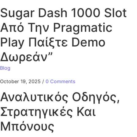
Sugar Dash 1000 Slot
Από Την Pragmatic
Play Παίξτε Demo
Δωρεάν”
Blog
October 19, 2025
/
0 Comments
Αναλυτικός Οδηγός,
Στρατηγικές Και
Μπόνους