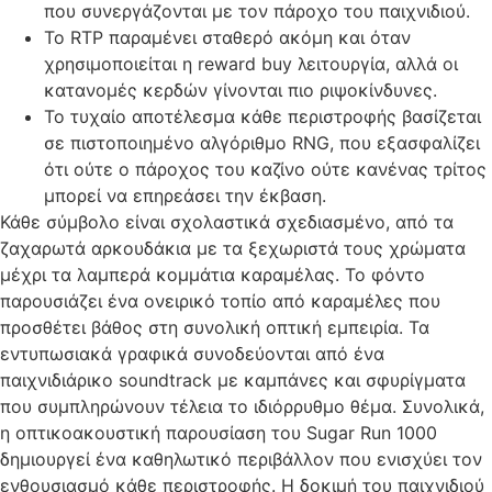
που συνεργάζονται με τον πάροχο του παιχνιδιού.
Το RTP παραμένει σταθερό ακόμη και όταν
χρησιμοποιείται η reward buy λειτουργία, αλλά οι
κατανομές κερδών γίνονται πιο ριψοκίνδυνες.
Το τυχαίο αποτέλεσμα κάθε περιστροφής βασίζεται
σε πιστοποιημένο αλγόριθμο RNG, που εξασφαλίζει
ότι ούτε ο πάροχος του καζίνο ούτε κανένας τρίτος
μπορεί να επηρεάσει την έκβαση.
Κάθε σύμβολο είναι σχολαστικά σχεδιασμένο, από τα
ζαχαρωτά αρκουδάκια με τα ξεχωριστά τους χρώματα
μέχρι τα λαμπερά κομμάτια καραμέλας. Το φόντο
παρουσιάζει ένα ονειρικό τοπίο από καραμέλες που
προσθέτει βάθος στη συνολική οπτική εμπειρία. Τα
εντυπωσιακά γραφικά συνοδεύονται από ένα
παιχνιδιάρικο soundtrack με καμπάνες και σφυρίγματα
που συμπληρώνουν τέλεια το ιδιόρρυθμο θέμα. Συνολικά,
η οπτικοακουστική παρουσίαση του Sugar Run 1000
δημιουργεί ένα καθηλωτικό περιβάλλον που ενισχύει τον
ενθουσιασμό κάθε περιστροφής. Η δοκιμή του παιχνιδιού