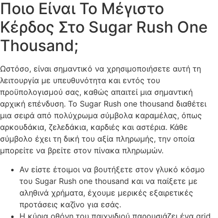
Ποιο Είναι Το Μέγιστο
Κέρδος Στο Sugar Rush One
Thousand;
Ωστόσο, είναι σημαντικό να χρησιμοποιήσετε αυτή τη
λειτουργία με υπευθυνότητα και εντός του
προϋπολογισμού σας, καθώς απαιτεί μια σημαντική
αρχική επένδυση. Το Sugar Rush one thousand διαθέτει
μια σειρά από πολύχρωμα σύμβολα καραμέλας, όπως
αρκουδάκια, ζελεδάκια, καρδιές και αστέρια. Κάθε
σύμβολο έχει τη δική του αξία πληρωμής, την οποία
μπορείτε να βρείτε στον πίνακα πληρωμών.
Αν είστε έτοιμοι να βουτήξετε στον γλυκό κόσμο
του Sugar Rush one thousand και να παίξετε με
αληθινά χρήματα, έχουμε μερικές εξαιρετικές
προτάσεις καζίνο για εσάς.
Η κύρια οθόνη του παιχνιδιού παρουσιάζει ένα grid