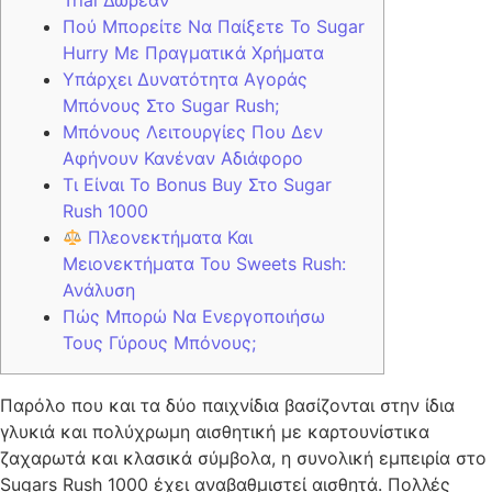
Trial Δωρεάν
Πού Μπορείτε Να Παίξετε Το Sugar
Hurry Με Πραγματικά Χρήματα
Υπάρχει Δυνατότητα Αγοράς
Μπόνους Στο Sugar Rush;
Μπόνους Λειτουργίες Που Δεν
Αφήνουν Κανέναν Αδιάφορο
Τι Είναι Το Bonus Buy Στο Sugar
Rush 1000
Πλεονεκτήματα Και
Μειονεκτήματα Του Sweets Rush:
Ανάλυση
Πώς Μπορώ Να Ενεργοποιήσω
Τους Γύρους Μπόνους;
Παρόλο που και τα δύο παιχνίδια βασίζονται στην ίδια
γλυκιά και πολύχρωμη αισθητική με καρτουνίστικα
ζαχαρωτά και κλασικά σύμβολα, η συνολική εμπειρία στο
Sugars Rush 1000 έχει αναβαθμιστεί αισθητά. Πολλές