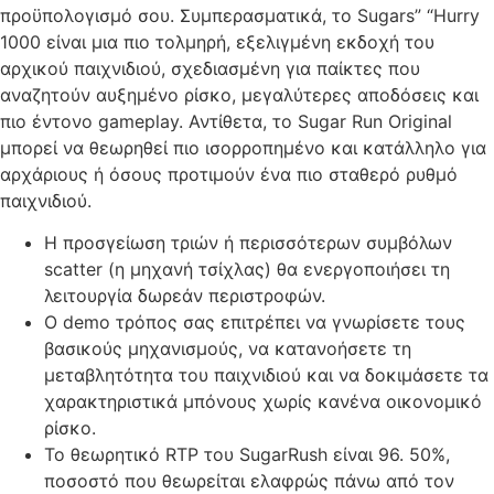
προϋπολογισμό σου. Συμπερασματικά, το Sugars” “Hurry
1000 είναι μια πιο τολμηρή, εξελιγμένη εκδοχή του
αρχικού παιχνιδιού, σχεδιασμένη για παίκτες που
αναζητούν αυξημένο ρίσκο, μεγαλύτερες αποδόσεις και
πιο έντονο gameplay. Αντίθετα, το Sugar Run Original
μπορεί να θεωρηθεί πιο ισορροπημένο και κατάλληλο για
αρχάριους ή όσους προτιμούν ένα πιο σταθερό ρυθμό
παιχνιδιού.
Η προσγείωση τριών ή περισσότερων συμβόλων
scatter (η μηχανή τσίχλας) θα ενεργοποιήσει τη
λειτουργία δωρεάν περιστροφών.
Ο demo τρόπος σας επιτρέπει να γνωρίσετε τους
βασικούς μηχανισμούς, να κατανοήσετε τη
μεταβλητότητα του παιχνιδιού και να δοκιμάσετε τα
χαρακτηριστικά μπόνους χωρίς κανένα οικονομικό
ρίσκο.
Το θεωρητικό RTP του SugarRush είναι 96. 50%,
ποσοστό που θεωρείται ελαφρώς πάνω από τον