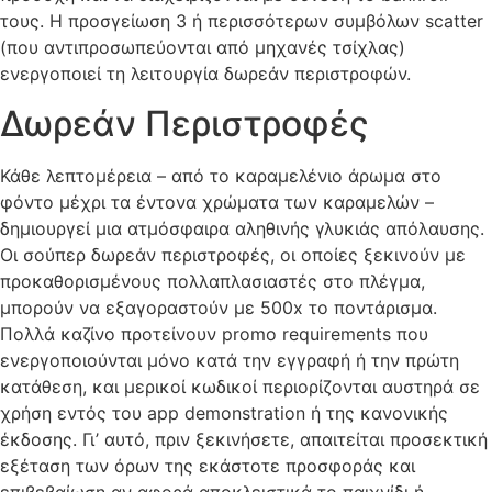
τους. Η προσγείωση 3 ή περισσότερων συμβόλων scatter
(που αντιπροσωπεύονται από μηχανές τσίχλας)
ενεργοποιεί τη λειτουργία δωρεάν περιστροφών.
Δωρεάν Περιστροφές
Κάθε λεπτομέρεια – από το καραμελένιο άρωμα στο
φόντο μέχρι τα έντονα χρώματα των καραμελών –
δημιουργεί μια ατμόσφαιρα αληθινής γλυκιάς απόλαυσης.
Οι σούπερ δωρεάν περιστροφές, οι οποίες ξεκινούν με
προκαθορισμένους πολλαπλασιαστές στο πλέγμα,
μπορούν να εξαγοραστούν με 500x το ποντάρισμα.
Πολλά καζίνο προτείνουν promo requirements που
ενεργοποιούνται μόνο κατά την εγγραφή ή την πρώτη
κατάθεση, και μερικοί κωδικοί περιορίζονται αυστηρά σε
χρήση εντός του app demonstration ή της κανονικής
έκδοσης. Γι’ αυτό, πριν ξεκινήσετε, απαιτείται προσεκτική
εξέταση των όρων της εκάστοτε προσφοράς και
επιβεβαίωση αν αφορά αποκλειστικά το παιχνίδι ή