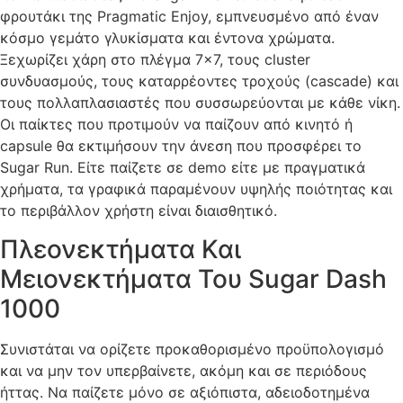
φρουτάκι της Pragmatic Enjoy, εμπνευσμένο από έναν
κόσμο γεμάτο γλυκίσματα και έντονα χρώματα.
Ξεχωρίζει χάρη στο πλέγμα 7×7, τους cluster
συνδυασμούς, τους καταρρέοντες τροχούς (cascade) και
τους πολλαπλασιαστές που συσσωρεύονται με κάθε νίκη.
Οι παίκτες που προτιμούν να παίζουν από κινητό ή
capsule θα εκτιμήσουν την άνεση που προσφέρει το
Sugar Run. Είτε παίζετε σε demo είτε με πραγματικά
χρήματα, τα γραφικά παραμένουν υψηλής ποιότητας και
το περιβάλλον χρήστη είναι διαισθητικό.
Πλεονεκτήματα Και
Μειονεκτήματα Του Sugar Dash
1000
Συνιστάται να ορίζετε προκαθορισμένο προϋπολογισμό
και να μην τον υπερβαίνετε, ακόμη και σε περιόδους
ήττας. Να παίζετε μόνο σε αξιόπιστα, αδειοδοτημένα