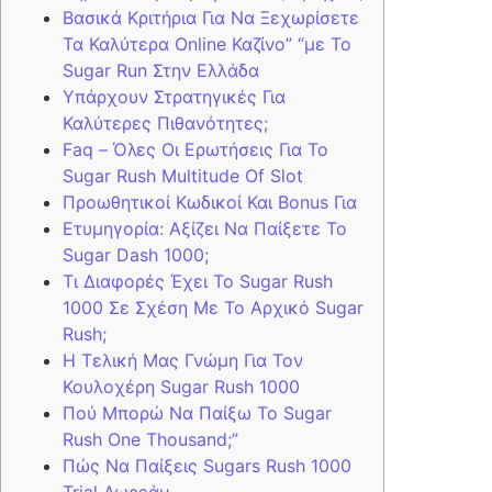
Βασικά Κριτήρια Για Να Ξεχωρίσετε
Τα Καλύτερα Online Καζίνο” “με Το
Sugar Run Στην Ελλάδα
Υπάρχουν Στρατηγικές Για
Καλύτερες Πιθανότητες;
Faq – Όλες Οι Ερωτήσεις Για Το
Sugar Rush Multitude Of Slot
Προωθητικοί Κωδικοί Και Bonus Για
Ετυμηγορία: Αξίζει Να Παίξετε Το
Sugar Dash 1000;
Τι Διαφορές Έχει Το Sugar Rush
1000 Σε Σχέση Με Το Αρχικό Sugar
Rush;
Η Τελική Μας Γνώμη Για Τον
Κουλοχέρη Sugar Rush 1000
Πού Μπορώ Να Παίξω Το Sugar
Rush One Thousand;”
Πώς Να Παίξεις Sugars Rush 1000