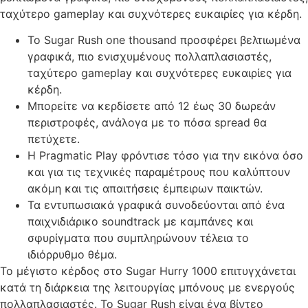
ταχύτερο gameplay και συχνότερες ευκαιρίες για κέρδη.
Το Sugar Rush one thousand προσφέρει βελτιωμένα
γραφικά, πιο ενισχυμένους πολλαπλασιαστές,
ταχύτερο gameplay και συχνότερες ευκαιρίες για
κέρδη.
Μπορείτε να κερδίσετε από 12 έως 30 δωρεάν
περιστροφές, ανάλογα με το πόσα spread θα
πετύχετε.
Η Pragmatic Play φρόντισε τόσο για την εικόνα όσο
και για τις τεχνικές παραμέτρους που καλύπτουν
ακόμη και τις απαιτήσεις έμπειρων παικτών.
Τα εντυπωσιακά γραφικά συνοδεύονται από ένα
παιχνιδιάρικο soundtrack με καμπάνες και
σφυρίγματα που συμπληρώνουν τέλεια το
ιδιόρρυθμο θέμα.
Το μέγιστο κέρδος στο Sugar Hurry 1000 επιτυγχάνεται
κατά τη διάρκεια της λειτουργίας μπόνους με ενεργούς
πολλαπλασιαστές. Το Sugar Rush είναι ένα βίντεο