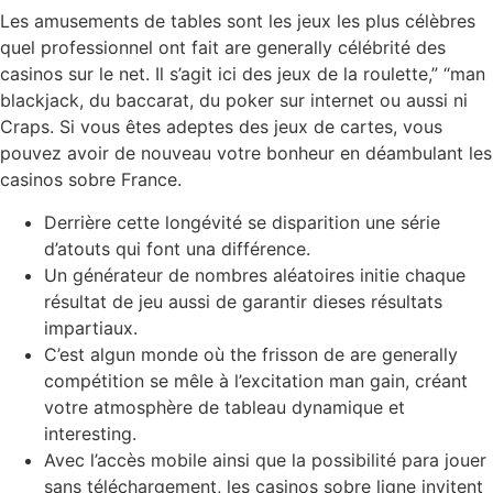
Les amusements de tables sont les jeux les plus célèbres
quel professionnel ont fait are generally célébrité des
casinos sur le net. Il s’agit ici des jeux de la roulette,” “man
blackjack, du baccarat, du poker sur internet ou aussi ni
Craps. Si vous êtes adeptes des jeux de cartes, vous
pouvez avoir de nouveau votre bonheur en déambulant les
casinos sobre France.
Derrière cette longévité se disparition une série
d’atouts qui font una différence.
Un générateur de nombres aléatoires initie chaque
résultat de jeu aussi de garantir dieses résultats
impartiaux.
C’est algun monde où the frisson de are generally
compétition se mêle à l’excitation man gain, créant
votre atmosphère de tableau dynamique et
interesting.
Avec l’accès mobile ainsi que la possibilité para jouer
sans téléchargement, les casinos sobre ligne invitent