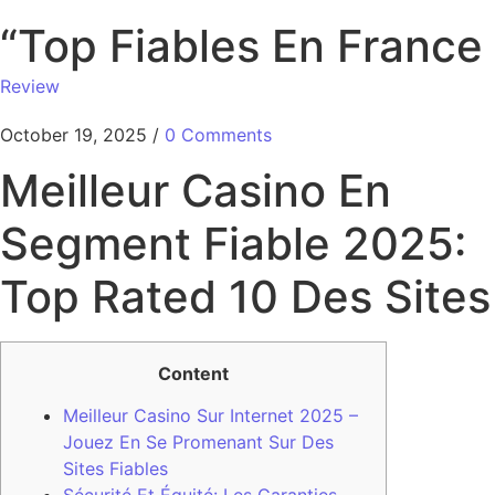
“Top Fiables En France
Review
October 19, 2025
/
0 Comments
Meilleur Casino En
Segment Fiable 2025:
Top Rated 10 Des Sites
Content
Meilleur Casino Sur Internet 2025 –
Jouez En Se Promenant Sur Des
Sites Fiables