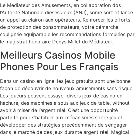
Le Médiateur des Amusements, en collaboration dos
l’Autorité Nationale dieses Jeux (ANJ), some sort of lancé
un appel au clairon aux opérateurs. Renforcer les efforts
de protection des consommateurs, votre démarche
soulignée equiparable les recommandations formulées par
le magistrat honoraire Denys Millet du Médiateur.
Meilleurs Casinos Mobile
Phones Pour Les Français
Dans un casino en ligne, les jeux gratuits sont une bonne
façon de découvrir de nouveaux amusements sans risque.
Les joueurs peuvent essayer divers jeux de casino en
hachure, des machines à sous aux jeux de table, without
avoir à miser de l’argent réel. C’est une opportunité
parfaite pour s’habituer aux mécanismes sobre jeu et
développer des stratégies précédemment de s’engager
dans le marché de des jeux durante argent réel. Magical