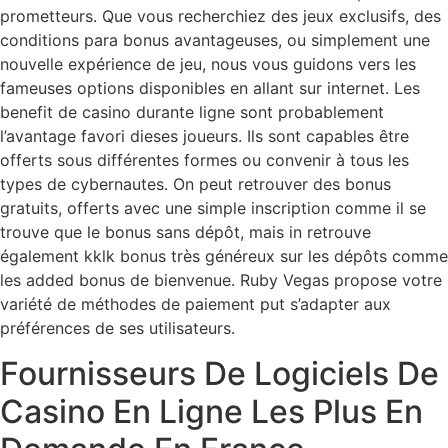
prometteurs. Que vous recherchiez des jeux exclusifs, des
conditions para bonus avantageuses, ou simplement une
nouvelle expérience de jeu, nous vous guidons vers les
fameuses options disponibles en allant sur internet. Les
benefit de casino durante ligne sont probablement
l’avantage favori dieses joueurs. Ils sont capables être
offerts sous différentes formes ou convenir à tous les
types de cybernautes. On peut retrouver des bonus
gratuits, offerts avec une simple inscription comme il se
trouve que le bonus sans dépôt, mais in retrouve
également kklk bonus très généreux sur les dépôts comme
les added bonus de bienvenue. Ruby Vegas propose votre
variété de méthodes de paiement put s’adapter aux
préférences de ses utilisateurs.
Fournisseurs De Logiciels De
Casino En Ligne Les Plus En