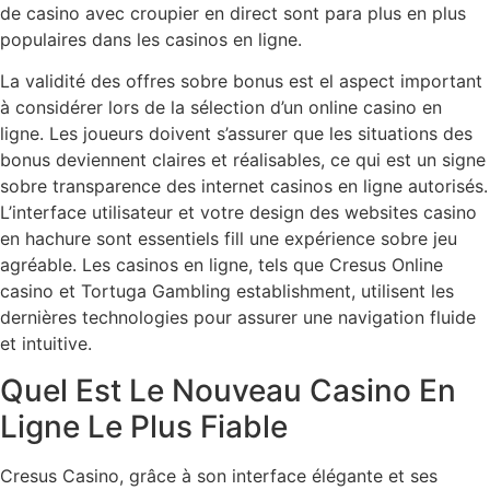
de casino avec croupier en direct sont para plus en plus
populaires dans les casinos en ligne.
La validité des offres sobre bonus est el aspect important
à considérer lors de la sélection d’un online casino en
ligne. Les joueurs doivent s’assurer que les situations des
bonus deviennent claires et réalisables, ce qui est un signe
sobre transparence des internet casinos en ligne autorisés.
L’interface utilisateur et votre design des websites casino
en hachure sont essentiels fill une expérience sobre jeu
agréable. Les casinos en ligne, tels que Cresus Online
casino et Tortuga Gambling establishment, utilisent les
dernières technologies pour assurer une navigation fluide
et intuitive.
Quel Est Le Nouveau Casino En
Ligne Le Plus Fiable
Cresus Casino, grâce à son interface élégante et ses