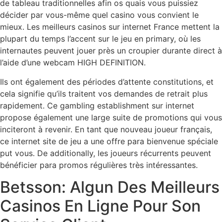
de tableau traditionnelles afin os quais vous puissiez
décider par vous-même quel casino vous convient le
mieux. Les meilleurs casinos sur internet France mettent la
plupart du temps l’accent sur le jeu en primary, où les
internautes peuvent jouer près un croupier durante direct à
l’aide d’une webcam HIGH DEFINITION.
Ils ont également des périodes d’attente constitutions, et
cela signifie qu’ils traitent vos demandes de retrait plus
rapidement. Ce gambling establishment sur internet
propose également une large suite de promotions qui vous
inciteront à revenir. En tant que nouveau joueur français,
ce internet site de jeu a une offre para bienvenue spéciale
put vous. De additionally, les joueurs récurrents peuvent
bénéficier para promos régulières très intéressantes.
Betsson: Algun Des Meilleurs
Casinos En Ligne Pour Son