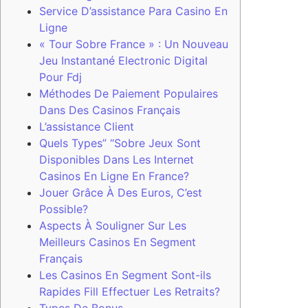
Service D’assistance Para Casino En
Ligne
« Tour Sobre France » : Un Nouveau
Jeu Instantané Electronic Digital
Pour Fdj
Méthodes De Paiement Populaires
Dans Des Casinos Français
L’assistance Client
Quels Types” “Sobre Jeux Sont
Disponibles Dans Les Internet
Casinos En Ligne En France?
Jouer Grâce À Des Euros, C’est
Possible?
Aspects À Souligner Sur Les
Meilleurs Casinos En Segment
Français
Les Casinos En Segment Sont-ils
Rapides Fill Effectuer Les Retraits?