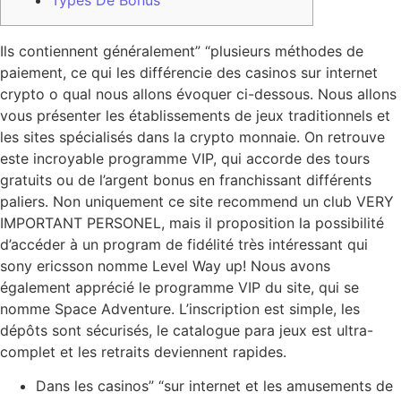
Types De Bonus
Ils contiennent généralement” “plusieurs méthodes de
paiement, ce qui les différencie des casinos sur internet
crypto o qual nous allons évoquer ci-dessous. Nous allons
vous présenter les établissements de jeux traditionnels et
les sites spécialisés dans la crypto monnaie. On retrouve
este incroyable programme VIP, qui accorde des tours
gratuits ou de l’argent bonus en franchissant différents
paliers. Non uniquement ce site recommend un club VERY
IMPORTANT PERSONEL, mais il proposition la possibilité
d’accéder à un program de fidélité très intéressant qui
sony ericsson nomme Level Way up! Nous avons
également apprécié le programme VIP du site, qui se
nomme Space Adventure. L’inscription est simple, les
dépôts sont sécurisés, le catalogue para jeux est ultra-
complet et les retraits deviennent rapides.
Dans les casinos” “sur internet et les amusements de